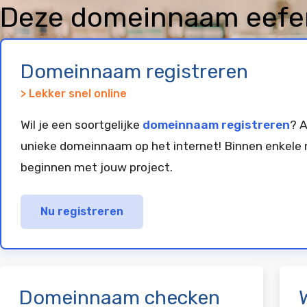
Deze domeinnaam eefenc
en geparkeerd bij
Vim
Domeinnaam registreren
> Lekker snel online
Wil je een soortgelijke
domeinnaam registreren
? A
unieke domeinnaam op het internet! Binnen enkele 
beginnen met jouw project.
Nu registreren
Domeinnaam checken